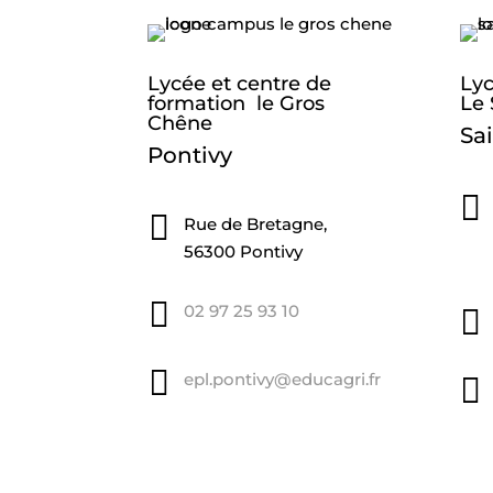
Lycée et centre de
Lyc
formation le Gros
Le 
Chêne
Sa
Pontivy


Rue de Bretagne,
56300 Pontivy

02 97 25 93 10


epl.pontivy@educagri.fr
