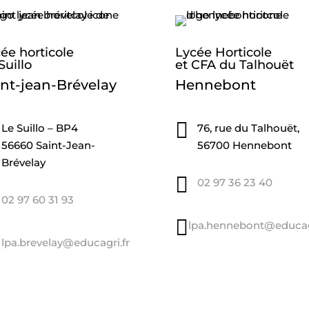
ée horticole
Lycée Horticole
Suillo
et CFA du Talhouët
int-jean-Brévelay
Hennebont

Le Suillo – BP4
76, rue du Talhouët,
56660 Saint-Jean-
56700 Hennebont
Brévelay

02 97 36 23 40
02 97 60 31 93

lpa.hennebont@educagr
lpa.brevelay@educagri.fr