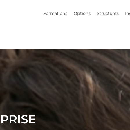
Formations
Options
Structures
In
PRISE