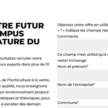
RE FUTUR
Déposez votre offre en utili
«
*
» indique les champs né
AMPUS
Comments
ATURE DU
Ce champ n’est utilisé qu’à d
ouhaitez recruter votre
rester inchangé.
turs experts dans
plus de 10
Nom et prénom
*
 de l’horticulture à la vente,
Nom de l'entreprise
*
e qualité, nous enseignons
 un environnement propice
ratiques et théoriques, pour
Commune
*
i à exceller dès demain