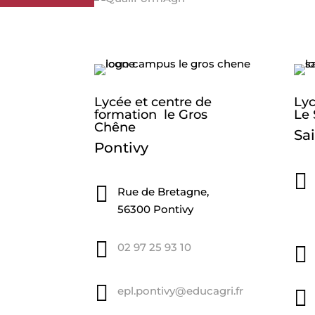
Lycée et centre de
Lyc
formation le Gros
Le 
Chêne
Sa
Pontivy


Rue de Bretagne,
56300 Pontivy

02 97 25 93 10


epl.pontivy@educagri.fr
