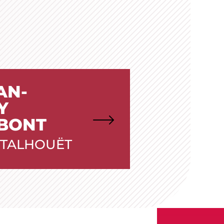
AN-
Y
BONT
& TALHOUËT