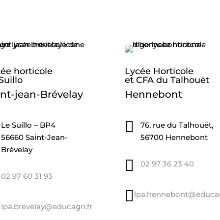
ée horticole
Lycée Horticole
Suillo
et CFA du Talhouët
int-jean-Brévelay
Hennebont

Le Suillo – BP4
76, rue du Talhouët,
56660 Saint-Jean-
56700 Hennebont
Brévelay

02 97 36 23 40
02 97 60 31 93

lpa.hennebont@educagr
lpa.brevelay@educagri.fr