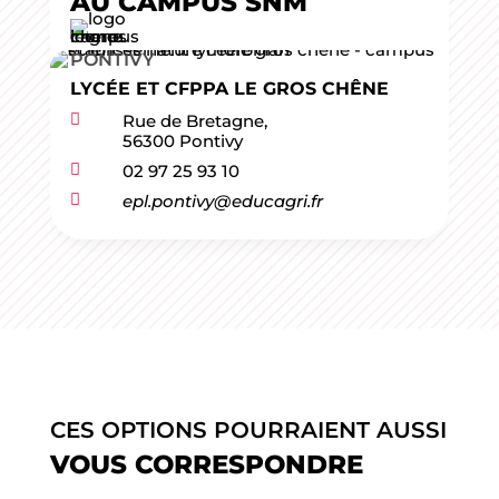
AU CAMPUS SNM
PONTIVY
LYCÉE ET CFPPA LE GROS CHÊNE

Rue de Bretagne,
56300 Pontivy

02 97 25 93 10

epl.pontivy@educagri.fr
CES OPTIONS POURRAIENT AUSSI
VOUS CORRESPONDRE