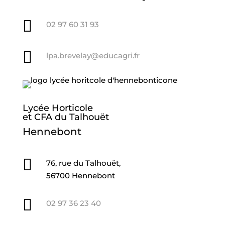

02 97 60 31 93

lpa.brevelay@educagri.fr
Lycée Horticole
et CFA du Talhouët
Hennebont

76, rue du Talhouët,
56700 Hennebont

02 97 36 23 40