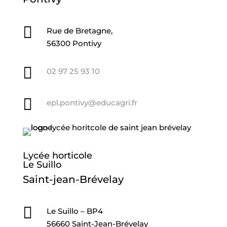

Rue de Bretagne,
56300 Pontivy

02 97 25 93 10

epl.pontivy@educagri.fr
Lycée horticole
Le Suillo
Saint-jean-Brévelay

Le Suillo – BP4
56660 Saint-Jean-Brévelay