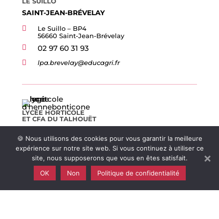
LE SUILLO
SAINT-JEAN-BRÉVELAY

Le Suillo – BP4
56660 Saint-Jean-Brévelay

02 97 60 31 93

lpa.brevelay@educagri.fr
LYCÉE HORTICOLE
ET CFA DU TALHOUËT
HENNEBONT
🍪 Nous utilisons des cookies pour vous garantir la meilleure

76, rue du Talhouët,
expérience sur notre site web. Si vous continuez à utiliser ce
56700 Hennebont
site, nous supposerons que vous en êtes satisfait.

02 97 36 23 40
OK
Non
Politique de confidentialité

lpa.hennebont@educagri.fr