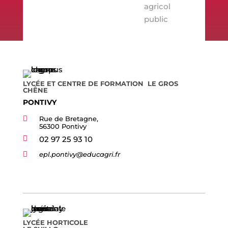
LYCÉE ET CENTRE DE FORMATION LE GROS
CHÊNE
PONTIVY

Rue de Bretagne,
56300 Pontivy

02 97 25 93 10

epl.pontivy@educagri.fr
LYCÉE HORTICOLE